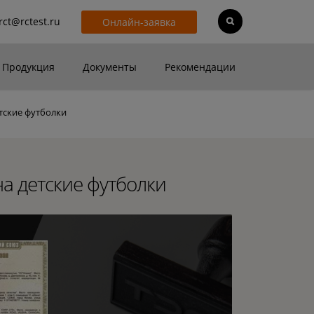
rct@rctest.ru
Онлайн-заявка
Продукция
Документы
Рекомендации
етские футболки
на детские футболки