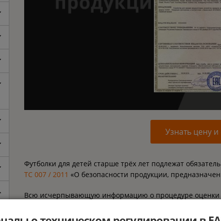
Узнать цену и
Футболки для детей старше трёх лет подлежат обязате
ТС 007 / 2011
«О безопасности продукции, предназначенн
Всю исчерпывающую информацию о процедуре оценки соо
Вы можете узнать из нашего методического руководства
налы о техническом регулировании в Е