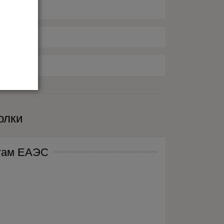
олки
нтам ЕАЭС