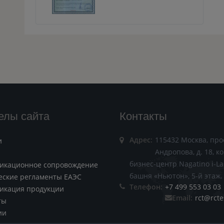
елы сайта
Контакты
Адрес:
115432 Москва, про
и
Андропова, д. 18, ко
бизнес-центр Nagatino i-La
икационное сопровождение
башня «Ньютон», 5-й этаж.
еские регламенты ЕАЭС
Телефон:
+7 499 553 03 03
икация продукции
Email:
rct@rcte
ты
ии