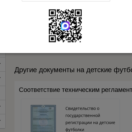
Проводим процедуру сертификации
3
Оформляем сертификат
4
Оказываем поддержку после оформления
5
Другие документы на детские футб
Соответствие техническим регламе
Свидетельство о
государственной
регистрации на детские
футболки