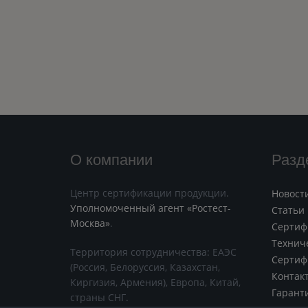
О компании
Разд
Центр сертификации продукции.
Новост
Уполномоченный агент «Ростест-
Статьи
Москва»
.
Сертиф
Технич
Территория сотрудничества: ЕАЭС
Сертиф
(Россия, Белоруссия, Казахстан,
Контак
Киргизия, Армения), Европа, Китай,
Гарант
страны СНГ.