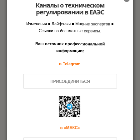
Каналы о техническом
Что важно при оформлении документа и
регулировании в ЕАЭС
наименовании продукции
Пример ассортимента футболок и
Изменения ◾ Лайфхаки ◾ Мнение экспертов ◾
разрешительных документов к нему
Ссылки на бесплатные сервисы.
Условия оформления: среднерыночная
стоимость, сроки
Ваш источник профессиональной
Что необходимо от Вас, чтобы оформить
информации:
разрешительный документ
в Telegram
Получить методическое руководство по
оценке соответствия футболок
ПРИСОЕДИНИТЬСЯ
Этапы оформления документа
в Агентстве РСТ
в «МАКС»