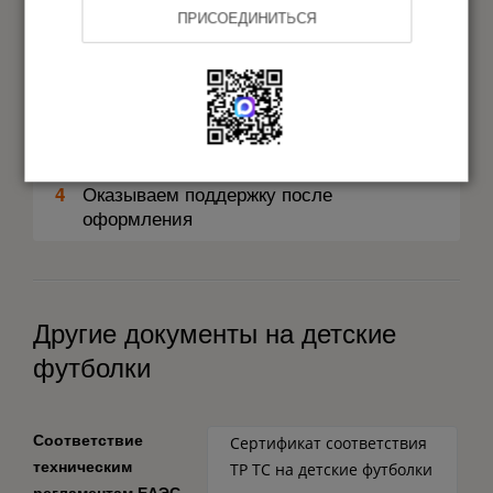
Идентифицируем продукцию
1
ПРИСОЕДИНИТЬСЯ
Проводим испытания
2
Оформляем свидетельство
3
Оказываем поддержку после
4
оформления
Другие документы на детские
футболки
Соответствие
Сертификат соответствия
техническим
ТР ТС на детские футболки
регламентам ЕАЭС