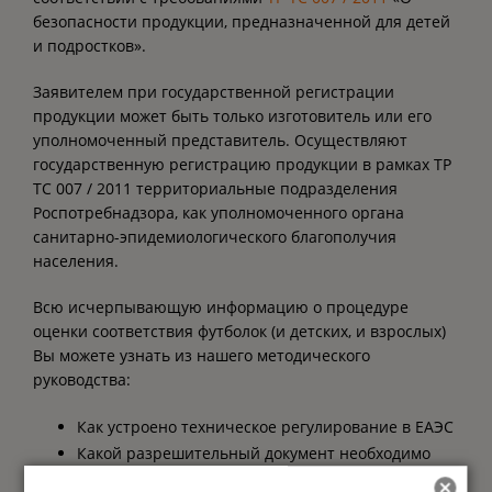
безопасности продукции, предназначенной для детей
и подростков».
Заявителем при государственной регистрации
продукции может быть только изготовитель или его
уполномоченный представитель. Осуществляют
государственную регистрацию продукции в рамках ТР
ТС 007 / 2011 территориальные подразделения
Роспотребнадзора, как уполномоченного органа
санитарно-эпидемиологического благополучия
населения.
Всю исчерпывающую информацию о процедуре
оценки соответствия футболок (и детских, и взрослых)
Вы можете узнать из нашего методического
руководства:
Как устроено техническое регулирование в ЕАЭС
Какой разрешительный документ необходимо
оформлять на футболки