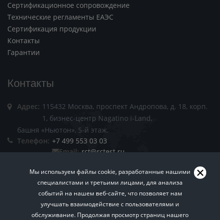
Сертификационное сопровождение
Технические регламенты ЕАЭС
Сертификация продукции
Контакты
Гарантии
Контакты
Адрес:
115432 Москва, проспект Андропова, д. 18, корп.
1, бизнес-центр Nagatino i-Land,
башня «Ньютон», 5-й этаж.
Телефон:
+7 499 553 03 03
Email:
rct@rctest.ru
Мы используем файлы cookie, разработанные нашими
специалистами и третьими лицами, для анализа
событий на нашем веб-сайте, что позволяет нам
улучшать взаимодействие с пользователями и
обслуживание. Продолжая просмотр страниц нашего
Пользовательское соглашение.
Политика