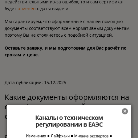
недействительными из-за ошибок, то и сам сертификат
будет
отменён
с даты выдачи.
Мы гарантируем, что оформленные с нашей помощью
документы соответствуют всем нормативным документам,
поэтому Вы не столкнётесь с подобной ситуацией.
Оставьте заявку, и мы подготовим для Вас расчёт по
срокам и цене.
Дата публикации: 15.12.2025
Какие документы оформляются на
сертификацию аварийных
светильников
Каналы о техническом
регулировании в ЕАЭС
Соответствие
Изменения ◾ Лайфхаки ◾ Мнение экспертов ◾
Сертификат соответствия ТР