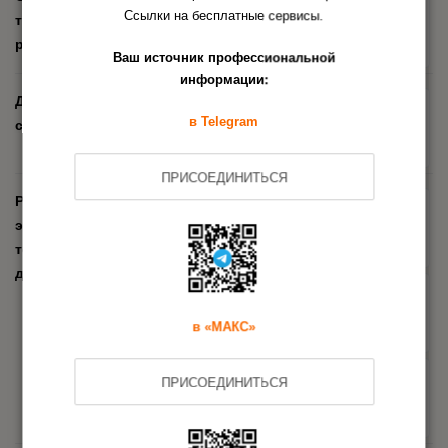
Ссылки на бесплатные сервисы.
техническим
ТС на аварийные
регламентам ЕАЭС
светильники
Ваш источник профессиональной
информации:
Добровольная
Добровольный сертификат
сертификация
в Telegram
соответствия на аварийные
светильники
ПРИСОЕДИНИТЬСЯ
Разработка и
Разработка Технических
экспертиза
условий на аварийные
технической
светильники
документации
Экспертиза маркировки
(упаковки, этикетки)
в «МАКС»
аварийных светильников
Экспертиза инструкции по
ПРИСОЕДИНИТЬСЯ
эксплуатации для
аварийных светильников