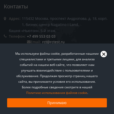
Контакты
Адрес:
115432 Москва, проспект Андропова, д. 18, корп.
1, бизнес-центр Nagatino i-Land,
башня «Ньютон», 5-й этаж.
Телефон:
+7 499 553 03 03
Email:
rct@rctest.ru
Мы используем файлы cookie, разработанные нашими
специалистами и третьими лицами, для анализа
событий на нашем веб-сайте, что позволяет нам
улучшать взаимодействие с пользователями и
обслуживание. Продолжая просмотр страниц нашего
Пользовательское соглашение.
Политика
сайта, вы принимаете условия его использования.
Хотите знать больше? Подписывайтесь на нашу
конфиденциальности.
Правила копирования
Более подробные сведения смотрите в нашей
еженедельную рассылку о техническом
Политике использования файлов cookie
регулировании.
.
материалов сайта.
Все права защищены © 2026
Подписаться
Принимаю
Агентство РСТ