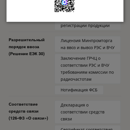
экономического союза
Свидетельство о
государственной
регистрации продукции
Разрешительный
Лицензия Минпромторга
порядок ввоза
на ввоз и вывоз РЭС и ВЧУ
(Решение ЕЭК 30)
Заключение ГРЧЦ о
соответствии РЭС и ВЧУ
требованиям комиссии по
радиочастотам
Нотификация ФСБ
Соответствие
Декларация о
средств связи
соответствии средств
(126-ФЗ «О связи»)
связи
Сертификат соответствия