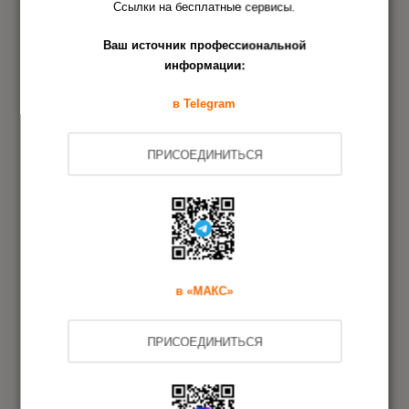
Как получить сертификат
Ссылки на бесплатные сервисы.
соответствия на продукцию
Ваш источник профессиональной
информации:
Кто выдаёт сертификат соответствия
в Telegram
Где указан номер сертификата
ПРИСОЕДИНИТЬСЯ
соответствия
Другие документы
в «МАКС»
Соответствие
ПРИСОЕДИНИТЬСЯ
Декларация о
техническим
соответствии
регламентам ЕАЭС
Евразийского