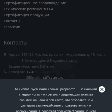
Сертификационное сопровождение
Технические регламенты ЕАЭС
Сертификация продукции
Контакты
Гарантии
Контакты
Адрес:
115432 Москва, проспект Андропова, д. 18, корп.
1, бизнес-центр Nagatino i-Land,
башня «Ньютон», 5-й этаж.
Телефон:
+7 499 553 03 03
Email:
rct@rctest.ru
Мы используем файлы cookie, разработанные нашими
специалистами и третьими лицами, для анализа
событий на нашем веб-сайте, что позволяет нам
улучшать взаимодействие с пользователями и
обслуживание. Продолжая просмотр страниц нашего
Пользовательское соглашение.
Политика