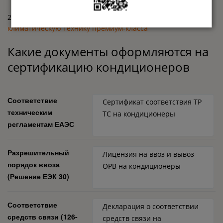
20.02.2023
Под знаком Aurus будут выпускать
климатическую технику премиум-класса
Какие документы оформляются на
сертификацию кондиционеров
Соответствие
Сертификат соответствия ТР
техническим
ТС на кондиционеры
регламентам ЕАЭС
Разрешительный
Лицензия на ввоз и вывоз
порядок ввоза
ОРВ на кондиционеры
(Решение ЕЭК 30)
Соответствие
Декларация о соответствии
средств связи (126-
средств связи на