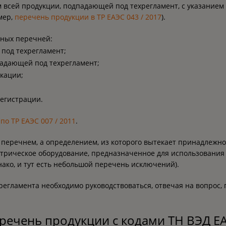
 всей продукции, подпадающей под техрегламент, с указанием 
мер,
перечень продукции в ТР ЕАЭС 043 / 2017
).
зных перечней:
под техрегламент;
падающей под техрегламент;
кации;
егистрации.
по ТР ЕАЭС 007 / 2011
.
е перечнем, а определением, из которого вытекает принадлежн
лектрическое оборудование, предназначенное для использовани
нако, и тут есть небольшой перечень исключений).
егламента необходимо руководствоваться, отвечая на вопрос, 
речень продукции с кодами ТН ВЭД Е