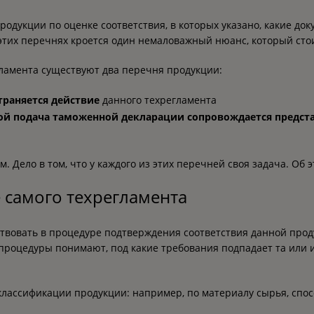
родукции по оценке соответствия, в которых указано, какие д
этих перечнях кроется один немаловажный нюанс, который стои
егламента существуют два перечня продукции:
траняется действие
данного техрегламента
ой подача таможенной декларации сопровождается предст
. Дело в том, что у каждого из этих перечней своя задача. Об 
 самого техрегламента
ствовать в процедуре подтверждения соответствия данной проду
процедуры понимают, под какие требования подпадает та или 
 классификации продукции: например, по материалу сырья, спо