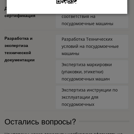
Добровольная
Добровольный сертификат
сертификация
соответствия на
посудомоечные машины
Разработка и
Разработка Технических
экспертиза
условий на посудомоечные
технической
машины
документации
Экспертиза маркировки
(упаковки, этикетки)
посудомоечных машин
Экспертиза инструкции по
эксплуатации для
посудомоечных
Остались вопросы?