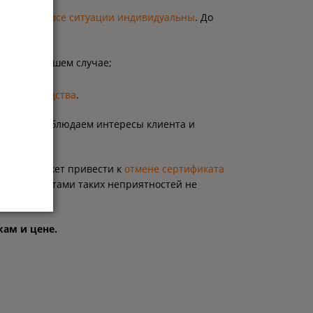
 поскольку
все ситуации индивидуальны
. До
яться в Вашем случае;
ия производства
.
оскольку соблюдаем интересы клиента и
цедуры может привести к
отмене сертификата
ас документами таких неприятностей не
кам и цене.