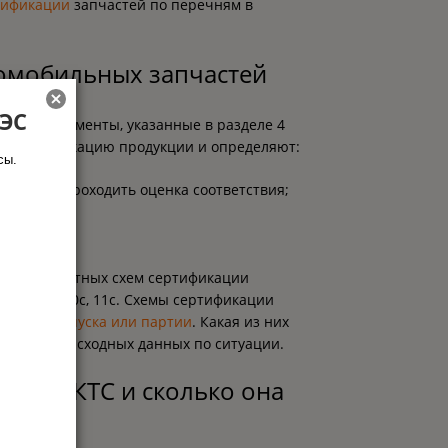
тификации
запчастей по перечням в
томобильных запчастей
АЭС
 (или) документы, указанные в разделе 4
т идентификацию продукции и определяют:
сы.
ия
, будет проходить оценка соответствия;
ются;
ания конкретных схем сертификации
, 3с, 9с, 10с, 11с. Схемы сертификации
ийного выпуска или партии
. Какая из них
 изучения исходных данных по ситуации.
кация КТС и сколько она