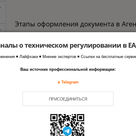
Этапы оформления документа в Аген
налы о техническом регулировании в Е
Заявка на сертификацию
1
менения ◾ Лайфхаки ◾ Мнение экспертов ◾ Ссылки на бесплатные серви
Испытания образцов продукции
2
Ваш источник профессиональной информации:
в Telegram
Анализ состояния производства
3
ПРИСОЕДИНИТЬСЯ
Оформление документа
4
Другие документы на зарядные ста