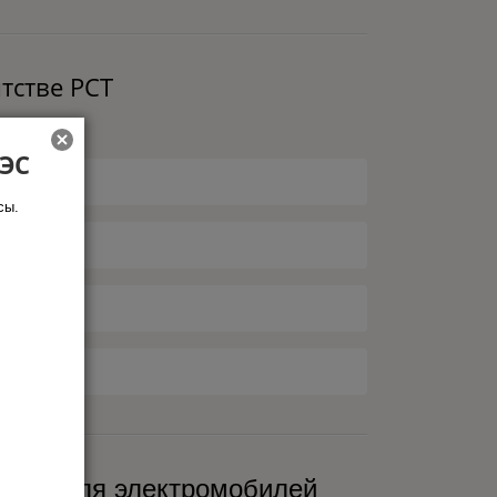
тстве РСТ
АЭС
сы.
нции для электромобилей