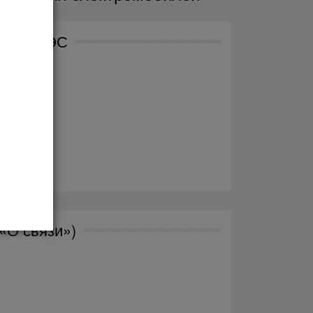
нтам ЕАЭС
«О связи»)