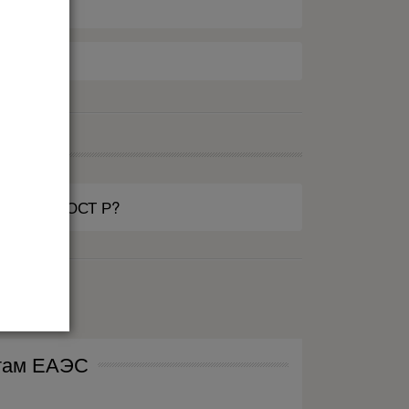
тификат ГОСТ Р?
ты
нтам ЕАЭС