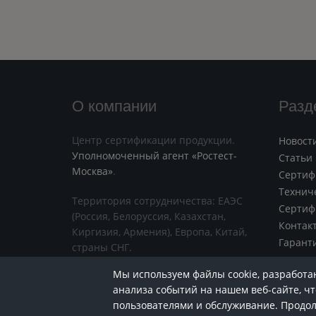
О компании
Разд
Центр сертификации продукции.
Новост
Уполномоченный агент «Ростест-
Статьи
Москва»
.
Сертиф
Технич
Территория сотрудничества: ЕАЭС
Сертиф
(Россия, Белоруссия, Казахстан,
Контак
Киргизия, Армения), Европа, Китай,
Гарант
страны СНГ.
Мы используем файлы cookie, разработ
анализа событий на нашем веб-сайте, ч
Хотите знать больше? Подписывайтесь
пользователями и обслуживание. Продо