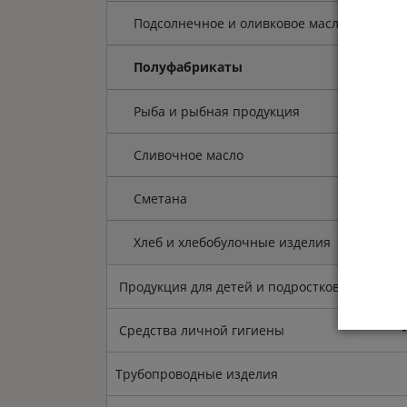
Подсолнечное и оливковое масло
Полуфабрикаты
Рыба и рыбная продукция
Сливочное масло
Сметана
Хлеб и хлебобулочные изделия
Продукция для детей и подростков
Средства личной гигиены
Трубопроводные изделия