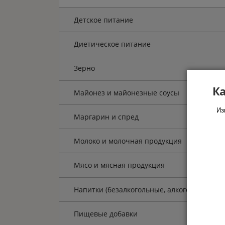
Детское питание
Диетическое питание
Зерно
Ка
Майонез и майонезные соусы
Из
Маргарин и спред
Молоко и молочная продукция
Мясо и мясная продукция
Напитки (безалкогольные, алкогольные)
Пищевые добавки