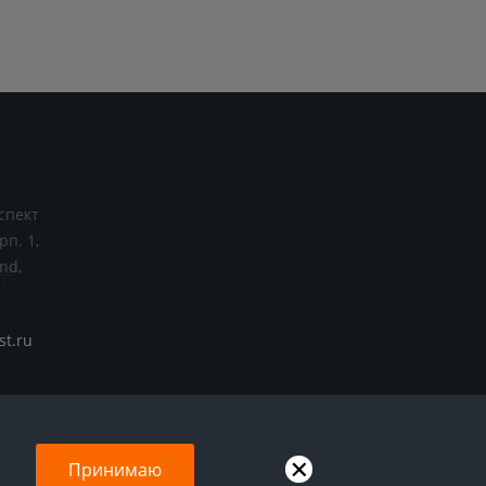
спект
рп. 1,
nd,
st.ru
Принимаю
Подписаться