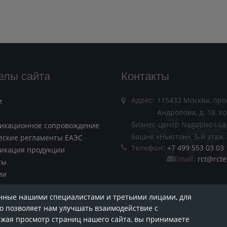
елы сайта
Контакты
Адрес:
115432 Москва, про
и
Андропова, д. 18, ко
бизнес-центр Nagatino i-La
икационное сопровождение
башня «Ньютон», 5-й этаж.
еские регламенты ЕАЭС
Телефон:
+7 499 553 03 03
икация продукции
Email:
rct@rcte
ты
ии
анные нашими специалистами и третьими лицами, для
то позволяет нам улучшать взаимодействие с
 на нашу еженедельную рассылку о техническом
лжая просмотр страниц нашего сайта, вы принимаете