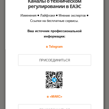
Каналы о техническом
регулировании в ЕАЭС
Этапы оформления документа
Изменения ◾ Лайфхаки ◾ Мнение экспертов ◾
Ссылки на бесплатные сервисы.
в Агентстве РСТ
Ваш источник профессиональной
информации:
Заявка на сертификацию
1
в Telegram
Испытания образцов продукции
2
ПРИСОЕДИНИТЬСЯ
Оформление сертификата
3
Дополнительная информация
в «МАКС»