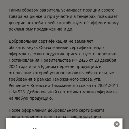
Таким образом заявитель усиливает позиции своего
товара на рынке и при участии в тендерах, повышает
доверие потребителей, способствует её эффективному
рекламному продвижению и др.
Добровольная сертификация не заменяет
обязательную. Обязательный сертификат надо
оформлять, если продукция присутствует в перечнях
Постановления Правительства РФ 2425 от 23 декабря
2021 года или в Едином перечне продукции, в
отношении которой устанавливаются обязательные
требования в рамках Таможенного союза, утв.
Решением Комиссии Таможенного союза от 28.01.2011
г. № 526. Добровольный сертификат можно оформить
на любую продукцию.
После оформления добровольного сертификата
заявитель может нанести на свою продукцию
соответствующую маркировку.