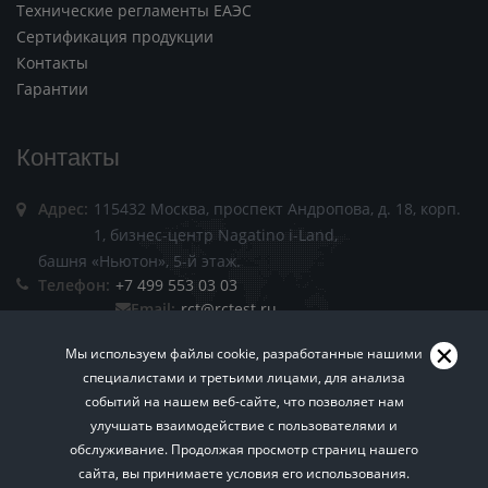
Технические регламенты ЕАЭС
Сертификация продукции
Контакты
Гарантии
Контакты
Адрес:
115432 Москва, проспект Андропова, д. 18, корп.
1, бизнес-центр Nagatino i-Land,
башня «Ньютон», 5-й этаж.
Телефон:
+7 499 553 03 03
Email:
rct@rctest.ru
Мы используем файлы cookie, разработанные нашими
специалистами и третьими лицами, для анализа
событий на нашем веб-сайте, что позволяет нам
улучшать взаимодействие с пользователями и
обслуживание. Продолжая просмотр страниц нашего
Пользовательское соглашение.
Политика
сайта, вы принимаете условия его использования.
Хотите знать больше? Подписывайтесь на нашу