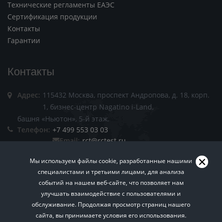
Технические регламенты ЕАЭС
Сертификация продукции
Контакты
Гарантии
Контакты
Адрес:
115432 Москва, проспект Андропова, д. 18, корп.
1, бизнес-центр Nagatino i-Land,
башня «Ньютон», 5-й этаж.
Телефон:
+7 499 553 03 03
Email:
rct@rctest.ru
Мы используем файлы cookie, разработанные нашими
специалистами и третьими лицами, для анализа
событий на нашем веб-сайте, что позволяет нам
улучшать взаимодействие с пользователями и
обслуживание. Продолжая просмотр страниц нашего
Пользовательское соглашение.
Политика
сайта, вы принимаете условия его использования.
Хотите знать больше? Подписывайтесь на нашу