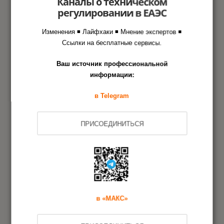
Каналы о техническом
регулировании в ЕАЭС
Этапы оформления документа
Изменения ◾ Лайфхаки ◾ Мнение экспертов ◾
Ссылки на бесплатные сервисы.
в Агентстве РСТ
Ваш источник профессиональной
информации:
Заявка на сертификацию
1
в Telegram
Испытания образцов продукции
2
ПРИСОЕДИНИТЬСЯ
Оформление сертификата
3
Дополнительная информация
в «МАКС»