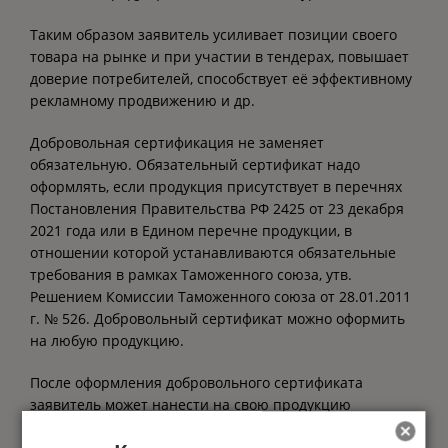
Таким образом заявитель усиливает позиции своего
товара на рынке и при участии в тендерах, повышает
доверие потребителей, способствует её эффективному
рекламному продвижению и др.
Добровольная сертификация не заменяет
обязательную. Обязательный сертификат надо
оформлять, если продукция присутствует в перечнях
Постановления Правительства РФ 2425 от 23 декабря
2021 года или в Едином перечне продукции, в
отношении которой устанавливаются обязательные
требования в рамках Таможенного союза, утв.
Решением Комиссии Таможенного союза от 28.01.2011
г. № 526. Добровольный сертификат можно оформить
на любую продукцию.
После оформления добровольного сертификата
заявитель может нанести на свою продукцию
соответствующую маркировку.