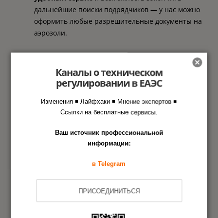
дальнейшие поиски подрядчиков — у нас можно
оформить любые разрешительные документы на
аэрозоли.
Каналы о техническом
Этапы оформления документа
регулировании в ЕАЭС
в Агентстве РСТ
Изменения ◾ Лайфхаки ◾ Мнение экспертов ◾
Ссылки на бесплатные сервисы.
Заявка на сертификацию
1
Ваш источник профессиональной
информации:
Испытания образцов продукции
2
в Telegram
Анализ состояния производства
3
ПРИСОЕДИНИТЬСЯ
Оформление документа
4