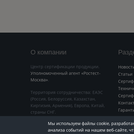
О компании
Разд
Центр сертификации продукции.
Новост
Уполномоченный агент «Ростест-
Статьи
Москва»
.
Сертиф
Технич
Территория сотрудничества: ЕАЭС
Сертиф
(Россия, Белоруссия, Казахстан,
Контак
Киргизия, Армения), Европа, Китай,
Гарант
страны СНГ.
Мы используем файлы cookie, разработ
анализа событий на нашем веб-сайте, ч