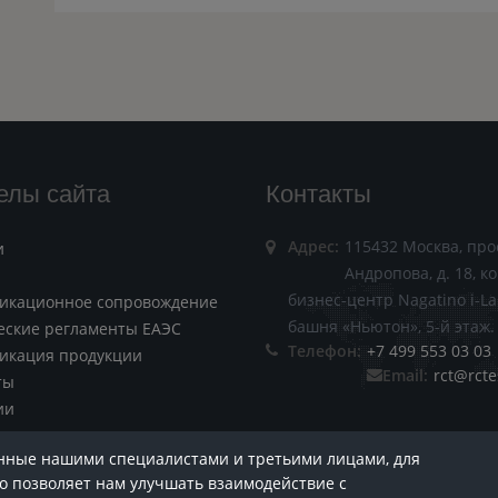
елы сайта
Контакты
Адрес:
115432 Москва, про
и
Андропова, д. 18, ко
бизнес-центр Nagatino i-La
икационное сопровождение
башня «Ньютон», 5-й этаж.
еские регламенты ЕАЭС
Телефон:
+7 499 553 03 03
икация продукции
Email:
rct@rcte
ты
ии
анные нашими специалистами и третьими лицами, для
то позволяет нам улучшать взаимодействие с