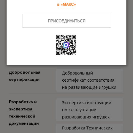
в «МАКС»
Оформление документа
4
ПРИСОЕДИНИТЬСЯ
Другие документы на игрушки
развивающие
Добровольная
Добровольный
сертификация
сертификат соответствия
на развивающие игрушки
Разработка и
Экспертиза инструкции
экспертиза
по эксплуатации
технической
развивающих игрушек
документации
Разработка Технических