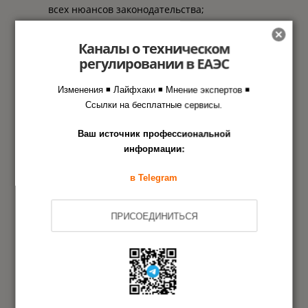
всех нюансов законодательства;
удобный сервис
и возможность закончить
дальнейшие поиски подрядчиков — у нас можно
Каналы о техническом
оформить любые разрешительные документы на
регулировании в ЕАЭС
развивающие игрушки.
Изменения ◾ Лайфхаки ◾ Мнение экспертов ◾
Ссылки на бесплатные сервисы.
Этапы оформления документа
Ваш источник профессиональной
информации:
в Агентстве РСТ
в Telegram
Заявка на сертификацию
1
ПРИСОЕДИНИТЬСЯ
Испытания образцов продукции
2
Анализ состояния производства
3