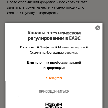
После оформления добровольного сертификата
заявитель может нанести на свою продукцию
соответствующую маркировку.
Каналы о техническом
Этапы оформления документа
регулировании в ЕАЭС
в Агентстве РСТ
Изменения ◾ Лайфхаки ◾ Мнение экспертов ◾
Ссылки на бесплатные сервисы.
Заявка на сертификацию
1
Ваш источник профессиональной
информации:
Испытания образцов продукции
2
в Telegram
Оформление сертификата
3
ПРИСОЕДИНИТЬСЯ