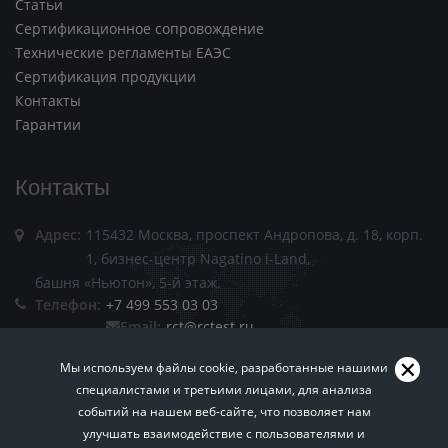
Статьи
Сертификационное сопровождение
Технические регламенты ЕАЭС
Сертификация продукции
Контакты
Гарантии
Контакты
Адрес:
115432 Москва, проспект Андропова, д. 18, корп.
1, бизнес-центр Nagatino i-Land,
башня «Ньютон», 5-й этаж.
Телефон:
+7 499 553 03 03
Email:
rct@rctest.ru
Мы используем файлы cookie, разработанные нашими
специалистами и третьими лицами, для анализа
событий на нашем веб-сайте, что позволяет нам
улучшать взаимодействие с пользователями и