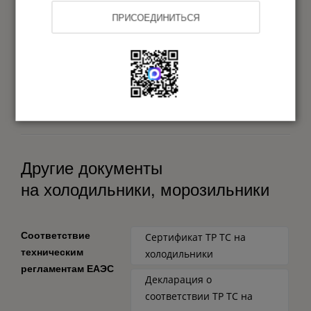
Для чего нужна экспертиза
ПРИСОЕДИНИТЬСЯ
маркировки упаковки?
Что я получу по результатам
экспертизы?
Другие документы
на холодильники, морозильники
Соответствие
Сертификат ТР ТС на
техническим
холодильники
регламентам ЕАЭС
Декларация о
соответствии ТР ТС на