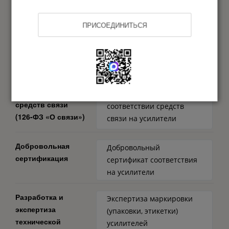
порядок ввоза
на усилители
(Решение ЕЭК 30)
Заключение ГРЧЦ на
ПРИСОЕДИНИТЬСЯ
усилители
Нотификация ФСБ на
усилители
Соответствие
Декларация о
средств связи
соответствии средств
(126-ФЗ «О связи»)
связи на усилители
Добровольная
Добровольный
сертификация
сертификат соответствия
на усилители
Разработка и
Экспертиза маркировки
экспертиза
(упаковки, этикетки)
технической
усилителей