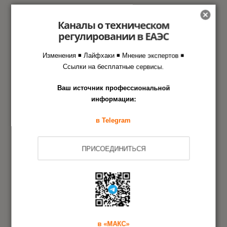
Запрос на разработку ТУ
1
Каналы о техническом
регулировании в ЕАЭС
Проведение работ
2
Изменения ◾ Лайфхаки ◾ Мнение экспертов ◾
Ссылки на бесплатные сервисы.
Регистрация ТУ
3
Ваш источник профессиональной
информации:
в Telegram
Другие документы на усилители
ПРИСОЕДИНИТЬСЯ
Соответствие
Сертификат соответствия
техническим
ТР ТС на усилители
регламентам ЕАЭС
Разрешительный
Лицензия Минпромторга
в «МАКС»