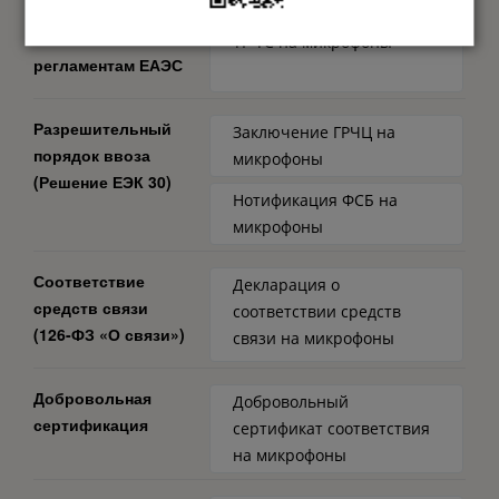
Соответствие
Сертификат соответствия
техническим
ТР ТС на микрофоны
регламентам ЕАЭС
Разрешительный
Заключение ГРЧЦ на
порядок ввоза
микрофоны
(Решение ЕЭК 30)
Нотификация ФСБ на
микрофоны
Соответствие
Декларация о
средств связи
соответствии средств
(126-ФЗ «О связи»)
связи на микрофоны
Добровольная
Добровольный
сертификация
сертификат соответствия
на микрофоны