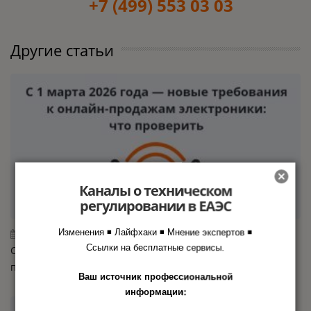
+7 (499) 553 03 03
Другие статьи
Каналы о техническом
регулировании в ЕАЭС
Изменения ◾ Лайфхаки ◾ Мнение экспертов ◾
11.03.2026
Ссылки на бесплатные сервисы.
С 1 марта 2026 года — новые требования к онлайн-
продажам электроники: что проверить
Ваш источник профессиональной
информации: