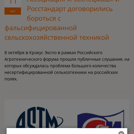
11
Росстандарт договорились
окт
бороться с
фальсифицированной
сельскохозяйственной техникой
8 октября в Крокус Экспо в рамках Российского
Агротехнического форума прошли публичные слушания, на
которых обсуждалась проблема большого количества
несертифицированной сельхозтехники на российских
полях.