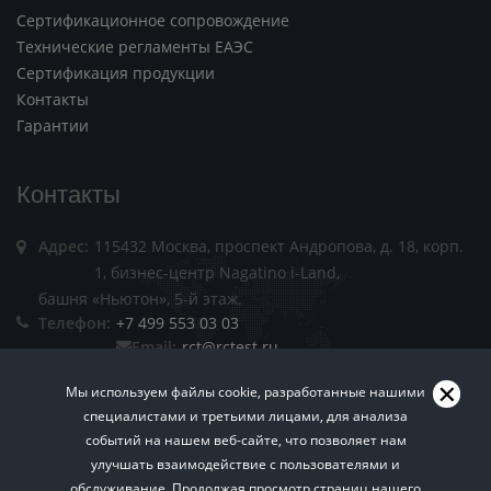
Сертификационное сопровождение
Технические регламенты ЕАЭС
Сертификация продукции
Контакты
Гарантии
Контакты
Адрес:
115432 Москва, проспект Андропова, д. 18, корп.
1, бизнес-центр Nagatino i-Land,
башня «Ньютон», 5-й этаж.
Телефон:
+7 499 553 03 03
Email:
rct@rctest.ru
Мы используем файлы cookie, разработанные нашими
специалистами и третьими лицами, для анализа
событий на нашем веб-сайте, что позволяет нам
улучшать взаимодействие с пользователями и
обслуживание. Продолжая просмотр страниц нашего