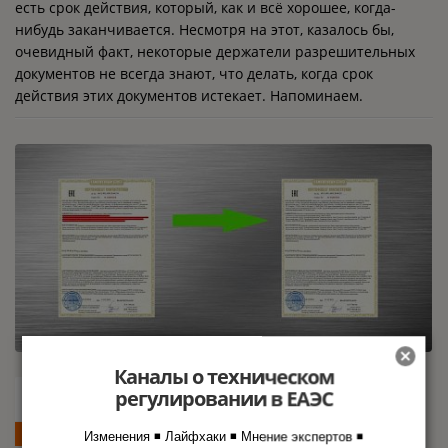
есть срок действия, который, как и всё хорошее, когда-
нибудь заканчивается. Несмотря на этот, казалось бы,
очевидный факт, некоторые держатели разрешительных
документов не всегда знают, что делать, когда срок
действия этих документов истекает. Напоминаем.
Каналы о техническом
Росаккредитация рекомендует
20
регулировании в ЕАЭС
ФТС России обратить
янв
Изменения ◾ Лайфхаки ◾ Мнение экспертов ◾