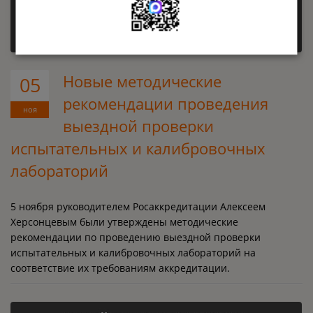
Новые методические
05
рекомендации проведения
ноя
выездной проверки
испытательных и калибровочных
лабораторий
5 ноября руководителем Росаккредитации Алексеем
Херсонцевым были утверждены методические
рекомендации по проведению выездной проверки
испытательных и калибровочных лабораторий на
соответствие их требованиям аккредитации.