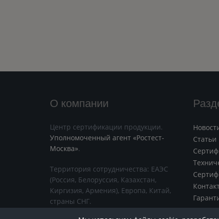
О компании
Разд
Центр сертификации продукции.
Новост
Уполномоченный агент «Ростест-
Статьи
Москва»
.
Сертиф
Технич
Территория сотрудничества: ЕАЭС
Сертиф
(Россия, Белоруссия, Казахстан,
Контак
Киргизия, Армения), Европа, Китай,
Гарант
страны СНГ.