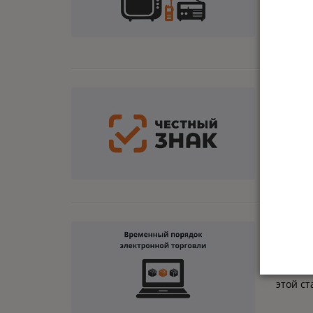
и росси
использ
проверя
нужна и
09
янв
В Росс
Рассказ
предста
28
дек
этой с