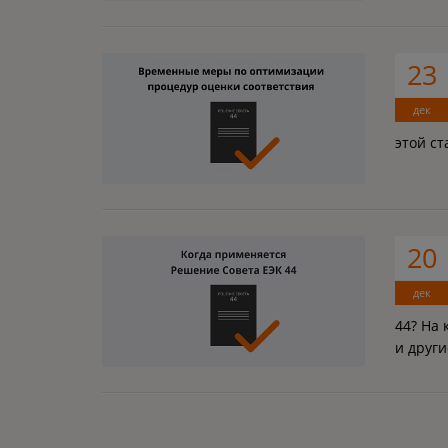
23
дек
этой ст
20
дек
44? На 
и други