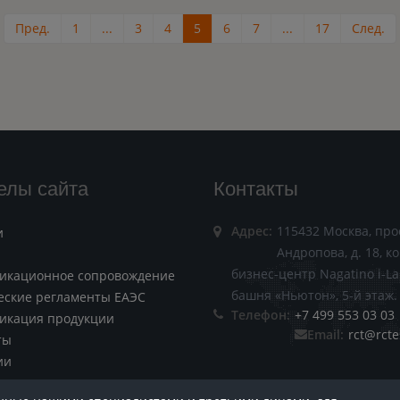
Пред.
1
...
3
4
5
6
7
...
17
След.
елы сайта
Контакты
Адрес:
115432 Москва, про
и
Андропова, д. 18, ко
бизнес-центр Nagatino i-La
икационное сопровождение
башня «Ньютон», 5-й этаж.
еские регламенты ЕАЭС
Телефон:
+7 499 553 03 03
икация продукции
Email:
rct@rcte
ты
ии