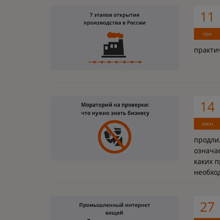
11
сен
практи
14
июн
продлил
означа
каких 
необход
27