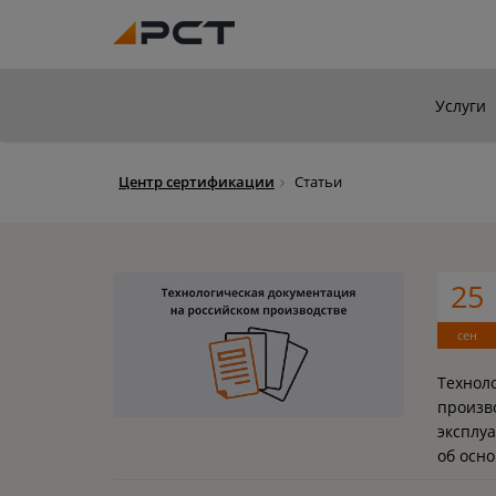
Услуги
Центр сертификации
Статьи
25
сен
Технол
произв
эксплу
об осно