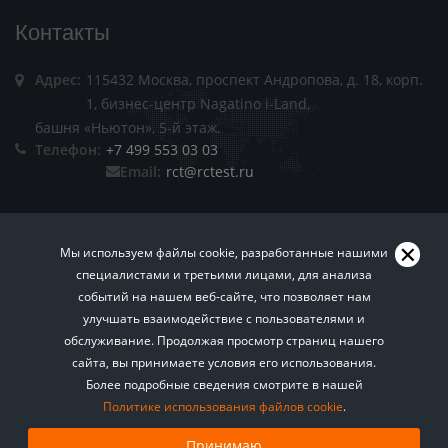
Контакты
Адрес:
115432 Москва, проспект Андропова, д. 18, корп.
1, бизнес-центр Nagatino i-Land,
башня «Ньютон», 5-й этаж.
Телефон:
+7 499 553 03 03
Email:
rct@rctest.ru
Мы используем файлы cookie, разработанные нашими
специалистами и третьими лицами, для анализа
событий на нашем веб-сайте, что позволяет нам
Пользовательское соглашение.
Политика
улучшать взаимодействие с пользователями и
обслуживание. Продолжая просмотр страниц нашего
конфиденциальности.
Правила копирования
сайта, вы принимаете условия его использования.
Хотите знать больше? Подписывайтесь на нашу
материалов сайта.
Все права защищены © 2026
Более подробные сведения смотрите в нашей
еженедельную рассылку о техническом
Политике использования файлов cookie
регулировании.
.
Агентство РСТ
Подписаться
Принимаю