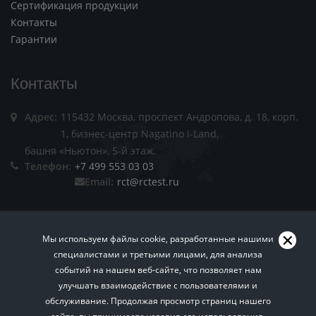
Сертификация продукции
Контакты
Гарантии
Контакты
Адрес:
115432 Москва, проспект Андропова, д. 18, корп.
1, бизнес-центр Nagatino i-Land,
башня «Ньютон», 5-й этаж.
Телефон:
+7 499 553 03 03
Email:
rct@rctest.ru
Мы используем файлы cookie, разработанные нашими
специалистами и третьими лицами, для анализа
событий на нашем веб-сайте, что позволяет нам
Пользовательское соглашение.
Политика
улучшать взаимодействие с пользователями и
обслуживание. Продолжая просмотр страниц нашего
конфиденциальности.
Правила копирования