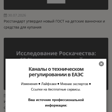
30.07.2026
Росстандарт утвердил новый ГОСТ на детские ванночки и
средства для купания
Каналы о техническом
регулировании в ЕАЭС
Изменения ◾ Лайфхаки ◾ Мнение экспертов ◾
Ссылки на бесплатные сервисы.
29.07.2026
Ваш источник профессиональной
Исследование Роскачества: 65 % зарядных устройств не
информации:
соответствуют требованиям ТР ТС / ЕАЭС