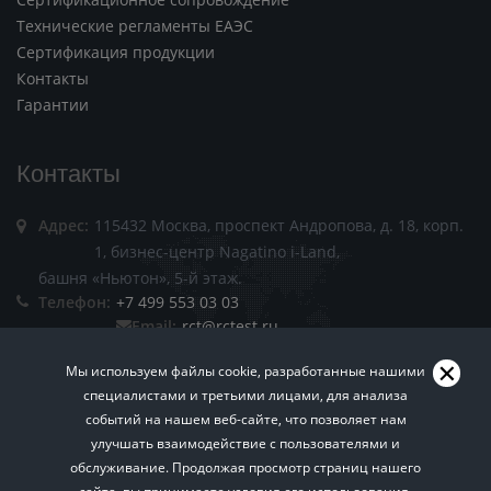
Технические регламенты ЕАЭС
Сертификация продукции
Контакты
Гарантии
Контакты
Адрес:
115432 Москва, проспект Андропова, д. 18, корп.
1, бизнес-центр Nagatino i-Land,
башня «Ньютон», 5-й этаж.
Телефон:
+7 499 553 03 03
Email:
rct@rctest.ru
Мы используем файлы cookie, разработанные нашими
специалистами и третьими лицами, для анализа
событий на нашем веб-сайте, что позволяет нам
улучшать взаимодействие с пользователями и
обслуживание. Продолжая просмотр страниц нашего
Пользовательское соглашение.
Политика