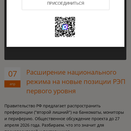
ПРИСОЕДИНИТЬСЯ
Расширение национального
07
режима на новые позиции РЭП
апр
первого уровня
Правительство РФ предлагает распространить
преференции ("второй лишний") на банкоматы, мониторы
и периферию. Общественное обсуждение проекта до 27
апреля 2026 года. Разбираем, что это значит для