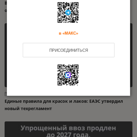
Внесены изменения в техрегламент на машины и
оборудование: новые требования с 2026 года
в «МАКС»
ПРИСОЕДИНИТЬСЯ
24.07.2026
Единые правила для красок и лаков: ЕАЭС утвердил
новый техрегламент