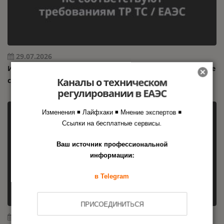
29.07.2026
Исследование Роскачества: 65 % зарядных устройств не
Каналы о техническом
соответствуют требованиям ТР ТС / ЕАЭС
регулировании в ЕАЭС
Изменения ◾ Лайфхаки ◾ Мнение экспертов ◾
Ссылки на бесплатные сервисы.
Ваш источник профессиональной
информации:
в Telegram
ПРИСОЕДИНИТЬСЯ
24.07.2026