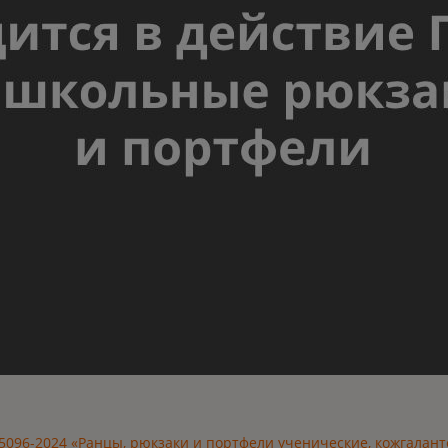
5096-2024 «Ранцы, рюкзаки и портфели ученические, кожгалант