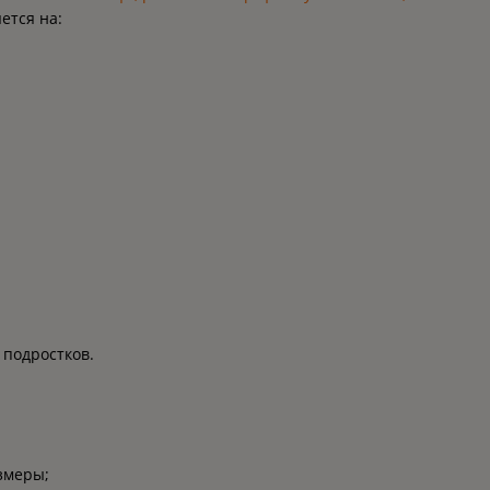
ется на:
 подростков.
змеры;