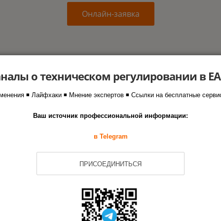
Онлайн-заявка
налы о техническом регулировании в Е
важное о сертификации в ЕАЭС —
менения ◾ Лайфхаки ◾ Мнение экспертов ◾ Ссылки на бесплатные серви
ьной рассылке Агентства РСТ
Ваш источник профессиональной информации:
о временем Вы будете свободно ориентироваться в техр
в Telegram
дитации и ведомственных реестрах:
ПРИСОЕДИНИТЬСЯ
ие на
обработку персональных данных