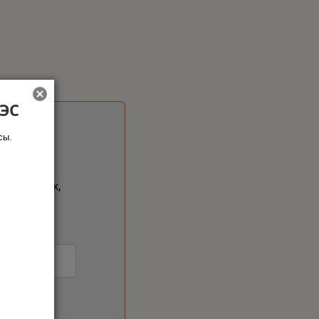
АЭС
сы.
егламентах,