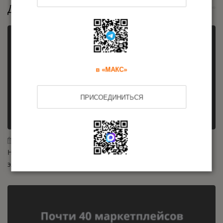
Другие новости
в «МАКС»
ПРИСОЕДИНИТЬСЯ
06.08.2026
На трассе М-11 «Нева» открылись крупнейшие в стране
электрозарядные хабы