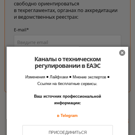
свободно ориентироваться
в техрегламентах, органах по аккредитации
и ведомственных реестрах:
E-mail*
Я выражаю согласие на
обработку
Каналы о техническом
персональных данных
регулировании в ЕАЭС
ПОДПИСАТЬСЯ
Изменения ◾ Лайфхаки ◾ Мнение экспертов ◾
Ссылки на бесплатные сервисы.
Ваш источник профессиональной
информации:
Для заказа услуг или получения
в Telegram
+7 499 553 03 03
консультации звоните
ПРИСОЕДИНИТЬСЯ