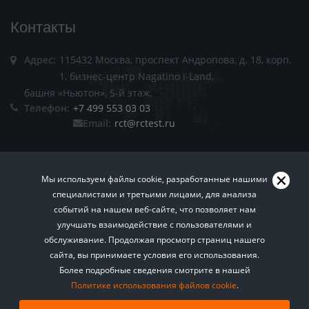
Контакты
Адрес:
115432 Москва, проспект Андропова, д. 18, корп.
1, бизнес-центр Nagatino i-Land,
башня «Ньютон», 5-й этаж.
Телефон:
+7 499 553 03 03
Email:
rct@rctest.ru
Мы используем файлы cookie, разработанные нашими
специалистами и третьими лицами, для анализа
событий на нашем веб-сайте, что позволяет нам
Пользовательское соглашение.
Политика
улучшать взаимодействие с пользователями и
обслуживание. Продолжая просмотр страниц нашего
конфиденциальности.
Правила копирования
сайта, вы принимаете условия его использования.
Хотите знать больше? Подписывайтесь на нашу
материалов сайта.
Все права защищены © 2026
Более подробные сведения смотрите в нашей
еженедельную рассылку о техническом
Политике использования файлов cookie
регулировании.
.
Агентство РСТ