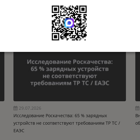
04.08.2026
Почти 40 маркетплейсов подключились к сервису
П
Росаккредитации для проверки товаров для
се
маркетплейсов
29.07.2026
Исследование Роскачества: 65 % зарядных
В
устройств не соответствуют требованиям ТР ТС /
о
ЕАЭС