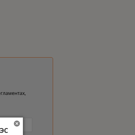
егламентах,
АЭС