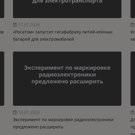
17.07.2026
ов
«Росатом» запустит гигафабрику литий-ионных
К
батарей для электромобилей
к
16.07.2026
Эксперимент по маркировке радиоэлектроники
Д
предложено расширить
п
р