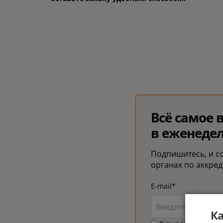
Всё самое 
в еженедел
Подпишитесь, и с
органах по аккре
E-mail*
Ка