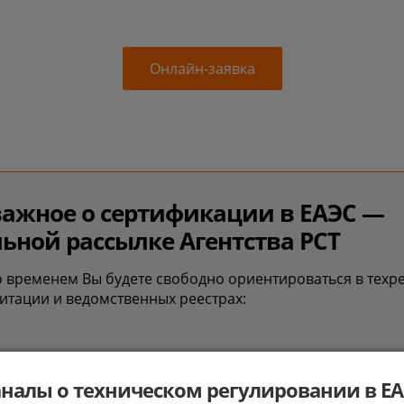
Онлайн-заявка
важное о сертификации в ЕАЭС —
ьной рассылке Агентства РСТ
о временем Вы будете свободно ориентироваться в техр
дитации и ведомственных реестрах:
налы о техническом регулировании в Е