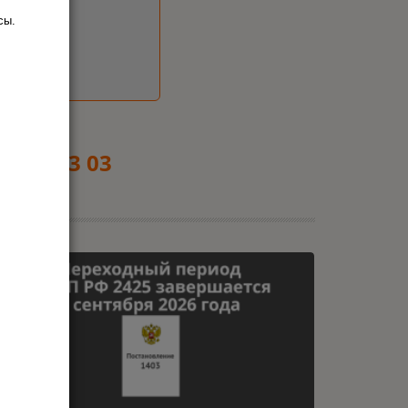
сы.
9 553 03 03