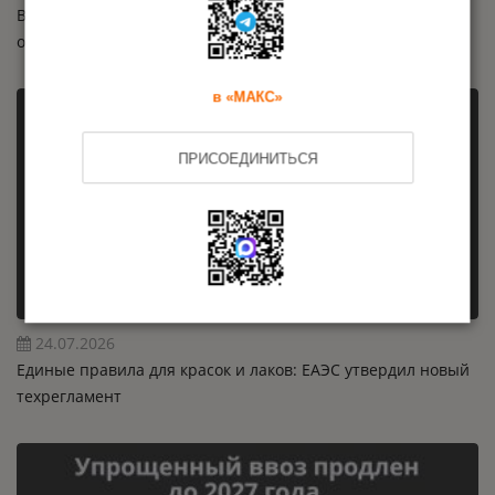
Внесены изменения в техрегламент на машины и
оборудование: новые требования с 2026 года
в «МАКС»
ПРИСОЕДИНИТЬСЯ
24.07.2026
Единые правила для красок и лаков: ЕАЭС утвердил новый
техрегламент