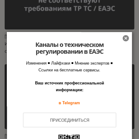
29.07.2026
Каналы о техническом
Исследование Роскачества: 65 % зарядных устройств не
регулировании в ЕАЭС
соответствуют требованиям ТР ТС / ЕАЭС
Изменения ◾ Лайфхаки ◾ Мнение экспертов ◾
Ссылки на бесплатные сервисы.
Ваш источник профессиональной
информации:
в Telegram
ПРИСОЕДИНИТЬСЯ
24.07.2026