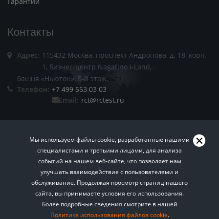
Гарантии
Контакты
Адрес:
115432 Москва, проспект Андропова, д. 18, корп.
1, бизнес-центр Nagatino i-Land,
башня «Ньютон», 5-й этаж.
Телефон:
+7 499 553 03 03
Email:
rct@rctest.ru
Мы используем файлы cookie, разработанные нашими
специалистами и третьими лицами, для анализа
событий на нашем веб-сайте, что позволяет нам
Пользовательское соглашение.
Политика
улучшать взаимодействие с пользователями и
обслуживание. Продолжая просмотр страниц нашего
конфиденциальности.
Правила копирования
сайта, вы принимаете условия его использования.
Хотите знать больше? Подписывайтесь на нашу
материалов сайта.
Все права защищены © 2026
Более подробные сведения смотрите в нашей
еженедельную рассылку о техническом
Политике использования файлов cookie
регулировании.
.